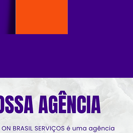
 na
ços!